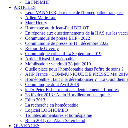
La FNSMHF
ARTICLES
Léon VANNIER, la réusite de l'homéopathie française
Adieu Marie Luc
Marc Henry
Hommage au dr Jean-Paul BELOT
En réponse aux questionnements de la HAS sur les vacci
Communiqué de presse EHP - 2022
Communiqué de presse SFH - décembre 2022
Retour de Giverny
Communiqué collectif 24 Septembre 2019
Article Rivasi Homéopathie
Mobilisation : vendredi 28 juin 2019
Quelle place pour l'homéopathie dans l'offre de soins ?
AHP France - COMMUNIQUE DE PRESSE Mai 2019
Homéopathie : faut-il la dérembourser ? - La Quotidienn
Communiqué du 4 Avril 2019
le Dr Peter Fisher meurt accidentellement à Londres
28 février 2013 : Alain Horvilleur nous a quittés
Edito 2013
La recherche en homéopathie
Logiciel LOGHOMEO
Troubles alimentaires et homéopathie
Bilan 2011, par Alain Sarembaud
OUVRAGES