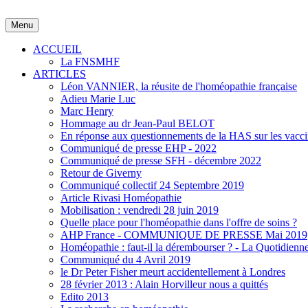
Menu
ACCUEIL
La FNSMHF
ARTICLES
Léon VANNIER, la réusite de l'homéopathie française
Adieu Marie Luc
Marc Henry
Hommage au dr Jean-Paul BELOT
En réponse aux questionnements de la HAS sur les vacci
Communiqué de presse EHP - 2022
Communiqué de presse SFH - décembre 2022
Retour de Giverny
Communiqué collectif 24 Septembre 2019
Article Rivasi Homéopathie
Mobilisation : vendredi 28 juin 2019
Quelle place pour l'homéopathie dans l'offre de soins ?
AHP France - COMMUNIQUE DE PRESSE Mai 2019
Homéopathie : faut-il la dérembourser ? - La Quotidienn
Communiqué du 4 Avril 2019
le Dr Peter Fisher meurt accidentellement à Londres
28 février 2013 : Alain Horvilleur nous a quittés
Edito 2013